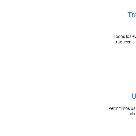
Tr
Todos los e
traducen a 
U
Permitimos usar
sit