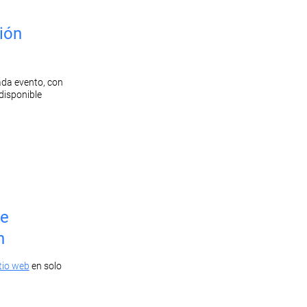
ión
ada evento, con
 disponible
de
n
itio web
en solo