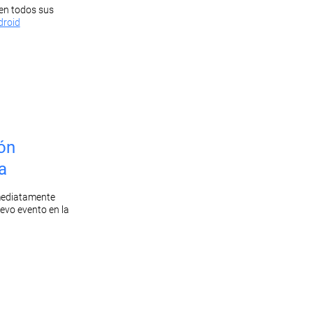
 en todos sus
droid
ón
a
nmediatamente
evo evento en la