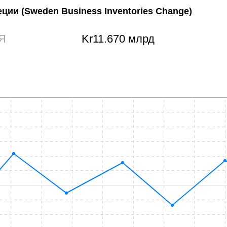
веции
(Sweden Business Inventories Change)
Я
Kr​11.670 млрд