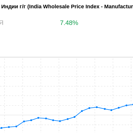
 Индии г/г
(India Wholesale Price Index - Manufactu
Я
7.48%