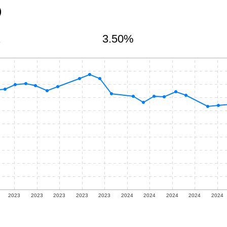
)
A
3.50%