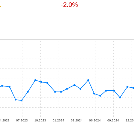
A
-2.0%